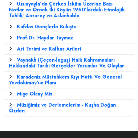
Uzunyayla’da Çerkes İskânı Üzerine Bazı
Notlar ve Örnek İki Köyün 1960'lardaki Etnolojik
Tahlili; Anzurey ve Aslanhable
Kafdav Gençlerle Buluştu
Prof.Dr. Haydar Taymaz
Ari Terimi ve Kafkas Arileri
Vaynakh (Çeçen-İnguş) Halk Kahramanları
Hakkındaki Tarihi Gerçekler Yorumlar Ve Olaylar
Karadeniz Müstahkem Kıyı Hattı Ve General
Yevdokimov'un Planı
Mışe Olcay Mis
Müziğimiz ve Derlemelerim - Kuşha Doğan
Özden