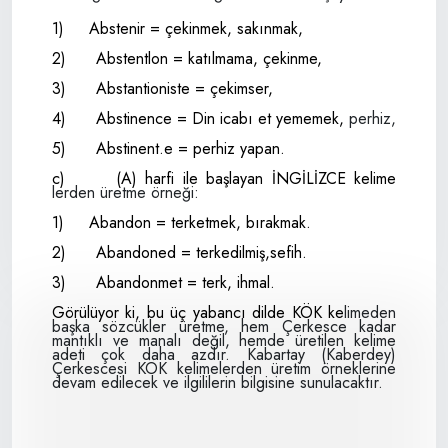
1)
Abstenir = çekinmek, sakınmak,
2)
Abstentlon = katılmama, çekinme,
3)
Abstantioniste = çekimser,
4)
Abstinence = Din icabı et yememek,
perhiz,
5)
Abstinent.e = perhiz yapan.
c)
(A) harfi ile başlayan İNGİLİZCE kelime­
lerden üretme örneği:
1)
Abandon = terketmek, bırakmak.
2)
Abandoned = terkedilmiş,sefih.
3)
Abandonmet = terk, ihmal.
Görülüyor ki, bu üç yabancı dilde KÖK ke­
limeden
başka sözcükler üretme, hem Çerkesce kadar
mantıklı ve manalı değil, hemde üretilen kelime
adeti çok daha azdır. Kabartay (Kaberdey)
Çerkescesi KÖK keli­melerden üretim örneklerine
devam edilecek ve ilgililerin bilgisine sunulacaktır.