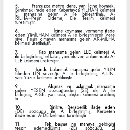
5.
Fransızca mettre dans, yani İçine
koymak,
Bırakmak ifade eden Kabartayca
YILHAN kelimesi
El manasına gelen A ile
birleştirilmiş, A-
RILHA=Peşin Ödeme, Ele
Teslim kelimesi
türetilmiştir.
6.
İçine koymama, vermeme ifade
eden
YIMİLHAN kelimesi A ile birleştirilerek Vere­
siye, Peşin olmayan manasma gelen AR-
MİLHA
kelimesi üretilmiştir.
7.
Kap manasma gelen LLE kelimesi A
ile
birleştirilmiş, el kabı, yani eldiven anlamın­
daki A-
LLE kelimesi üretilmiştir.
8.
İçinde bulunmak manasma gelen YI­
LIN
fiilinden LİN sözcüğü A İle birleştirilmiş,
A-LİN,
yani Yüzük kelimesi üretilmiştir.
9.
Alışmak ve uslanmak manasma
gelen
YESEN sözcüğünden (SE) eki A ile
birleşmiş,
A-SE, yani uslu, alışkın kelimesi üretilmiş­
tir.
10.
Birlikte, Beraberlik ifade eden
(DE)
sözcüğü ile A birleştirilmiş, Kerpeten
ifade
eden A-DE kelimesi türetilmiştir.
11.
Tek başma ne manaya geldiğini
tespit
edemediğimiz (ZE) sözcüğü, El