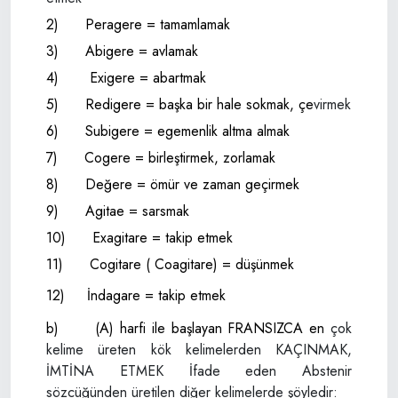
2)
Peragere = tamamlamak
3)
Abigere = avlamak
4)
Exigere = abartmak
5)
Redigere = başka bir hale sokmak, çe­
virmek
6)
Subigere = egemenlik altma almak
7)
Cogere = birleştirmek, zorlamak
8)
Değere = ömür ve zaman geçirmek
9)
Agitae = sarsmak
10)
Exagitare = takip etmek
11)
Cogitare ( Coagitare) = düşünmek
12)
İndagare = takip etmek
b)
(A) harfi ile başlayan FRANSIZCA en
çok
kelime üreten kök kelimelerden KA­ÇINMAK,
İMTİNA ETMEK İfade eden Abstenir
sözcüğünden üretilen diğer keli­melerde şöyledir: