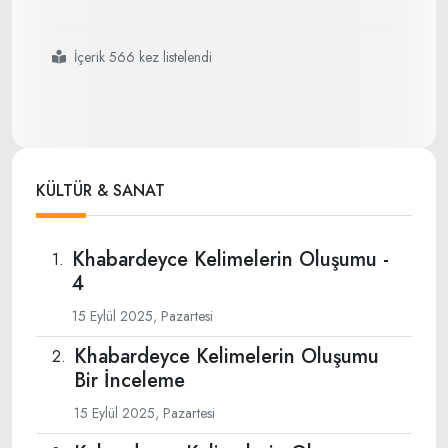
İçerik 566 kez listelendi
#kabartayca
#kelimelerin
#oluşmasına
#dair
#bir
#inceleme
KÜLTÜR & SANAT
Khabardeyce Kelimelerin Oluşumu -
4
15 Eylül 2025, Pazartesi
Khabardeyce Kelimelerin Oluşumu
Bir İnceleme
15 Eylül 2025, Pazartesi