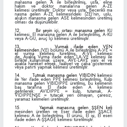
manasma
gelen A ile birleştirilmiş, usta, eline
hakim
ve doktor manalarına gelen A-ZE
kelimesi
üretilmiştir. Doktor veya usta, Becerikli ma­
nasma gelen A-ZE kelimesindeki (ZE)'nin,
uslu,
alışkın manasma gelen ASE kelime­
sinden üretilmiş
olması da düşünülebilir.
12.
Bir şeyin içi, ortası manasma gelen
KU
kelimesi, El manasma gelen A ile birleş­
tirilmiş, A-KU
veya A-GU, avuç İçi kelimesi
üretilmiştir.
13.
Vurmak ifade eden VEN
kelimesinden
(VE) bölümü A ile birleştirilmiş A-VE =
el
vurma kelimesi türetilmiş, A-VE kelimesi
de,
Ayakla Vurma ifade eden LA-VE kelimesi ile
birlikte kullanılmak üzere, AVE-LAVE yani
el ve
ayakla hareket etmek, faaliyet ve çaba göstermek
veya patırtı yapmak kelimesi üretilmiştir.
14.
Tutmak manasma gelen VIBIDIN ke­
limesi
ile Yer ifade eden PPE kelimesi birleş­tirilmiş, Kulp
manasma gelen VIBIDIPPE üretilmiş, bu kelimenin
baş tarafına El ifade eden A kelimesi
getirilerek:
AVIDIPPE = kulp, tutamak,
A-
VIDIPPENŞE = tutacak yeri olmayan,
çaresiz,
yaramaz kelimeleri üretilmiştir.
15.
Yapmak manasına gelen ŞŞEN keli­
mesinden üretilen ve Eser ifade eden ŞŞACE
kelimesi A ile birleştirilmiş. El ürünü, El işi, El eseri
ifade eden A-ŞŞAGE kelimesi türe­tilmiştir.