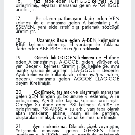
16.
Yazı ifade eden TGHIGGE kelimesi A
ile
birleştirilmiş, elyazısı manasma gelen A-TGHIGGE
üretilmiştir.
17.
Bir silahın patlamasını ifade eden
VEN
kelimesi ile el manasma gelen A birleş­tirilmiş, A-
ŞŞEVEN, yani elde istek dışı patlamak sözcüğü
üretilmiştir.
18.
Uzanmak ifade eden A-BEN kelimesi­
ne
RIBE kelimesi eklenmiş, El yordamı ile Yoklama
ifade eden ABE-RIBE sözcüğü üre­tilmiştir.
19.
Gitmek fiili GGOEN kelimesi üe El
ifade
eden A birleştirilmiş, A-GGOE, giden, yürüyen el,
yani Becerikli kelimesi türetil­miş, bu kelime de, aynı
mantık silsilesi ile üretilen: LLA-GGOE = Becerikli
Ayak keli­mesi ile kullanılarak, eline ayağına hakim,
becerikli manasma gelen AGGOE LLAG-GOE
deyimi türetilmiştir.
20.
Götürmek, taşımak ve ulaştırmak
manasma
gelen ŞEN fiilinden ŞE bölümüne RI eklenmiş, A ile
birleştirilmiş, A-RIŞ elle taşıma kelimesi üretilmiştir.
Örneğin Su ifa­de eden PSI kelimesi A-RIŞE ile
birleştiril­miş, PSI-ARIŞE = su arkı, yani tabii olarak
akan ırmakların aksine, insan eli ile getiri­len,
oluşturulan ırmakçık veya Kanal keli­mesi üretilmiştir.
21.
Aynı mekanizma, Dikmek, çiçek veya
ağaç
Yetiştirmek manasma gelen GHESEN fiiline
uygulanmış, A-RISEN yani el emeği ile yetiştirmek