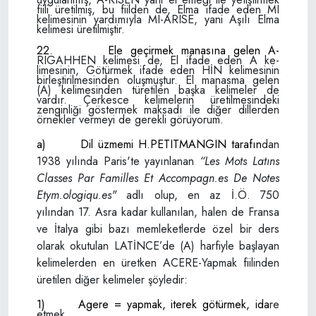
fiili üretilmiş, bu fiilden de, El­ma ifade eden MI
kelimesinin yardımıyla MI-ARISE, yani Aşılı Elma
kelimesi üretilmiştir.
22.
Ele geçirmek manasına gelen A-
RIGAHHEN kelimesi de, El ifade eden A ke­
limesinin, Götürmek ifade eden HİN kelime­
sinin
birleştirilmesinden oluşmuştur.
El manasma gelen
(A) kelimesinden türe
tilen başka kelimeler de
vardır. Çerkesce kelimelerin üretilmesindeki
zenginliği gös­termek maksadı ile diğer dillerden
örnekler
vermeyi de gerekli görüyorum.
a)
Dil üzmemi H.PETITMANGIN tarafın­
dan
1938 yılında Paris'te yayınlanan
“Les
Mots Latıns
Classes Par Familles Et
Accompagn.es
De Notes
Etym.ologiqu.es"
adlı
olup, en az İ.Ö. 750
yılından 17. Asra kadar kullanılan, halen de Fransa
ve İtalya gibi bazı memleketlerde özel bir ders
olarak okutulan LATİNCE’de (A) harfiyle başlayan
kelimelerden en üretken ACERE-Yapmak
fiilinden
üretilen diğer kelimeler şöyledir:
1)
Agere = yapmak, iterek götürmek, ida­
re
etmek