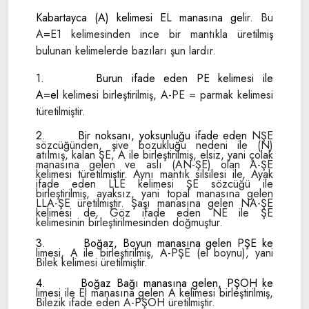
Kabartayca (A) kelimesi EL manasına ge­
lir. Bu
A=E1 kelimesinden ince bir mantıkla üretilmiş
bulunan kelimelerde bazıları şun­ lardır.
1.
Burun ifade eden PE kelimesi ile
A=el
kelimesi birleştirilmiş, A-PE = parmak keli­
mesi
türetilmiştir.
2.
Bir noksanı, yoksunluğu ifade eden
NŞE
sözcüğünden, şive bozukluğu nedeni
ile (N)
atılmış, kalan ŞE, A ile birleştirilmiş,
elsiz, yani çolak
manasına gelen ve aslı (AN-
ŞE) olan A-ŞE
kelimesi türetilmiştir. Aynı
mantık silsilesi ile, Ayak
ifade eden LLE ke­
limesi ŞE sözcüğü ile
birleştirilmiş, ayaksız,
yani topal manasına gelen
LLA-ŞE üretil­
miştir. Şaşı manasına gelen NA-ŞE
kelimesi
de, Göz ifade eden NE ile ŞE
kelimesinin
birleştirilmesinden doğmuştur.
3.
Boğaz, Boyun manasına gelen PŞE ke­
limesi, A ile birleştirilmiş, A-PŞE (el boynu),
yani
Bilek kelimesi üretilmiştir.
4.
Boğaz Bağı manasına gelen, PŞOH ke­
limesi ile El manasına gelen A kelimesi bir­
leştirilmiş,
Bilezik ifade eden A-PŞOH üre­
tilmiştir.