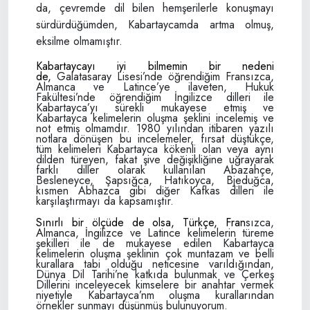
da, çev­remde dil bilen hemşerilerle konuşmayı
sürdürdüğümden, Kabartaycamda artma olmuş,
eksilme olmamıştır.
Kabartaycayı iyi bilmemin bir nedeni
de,
Galatasaray Lisesi’nde öğrendiğim Fransız­ca,
Almanca ve Latince’ye ilaveten, Hukuk
Fakültesi’nde öğrendiğim İngilizce dilleri ile
Kabartayca’yı sürekli mukayese etmiş ve
Kabartayca kelimelerin oluşma şeklini in­celemiş ve
not etmiş olmamdır. 1980 yılın­dan itibaren yazılı
notlara dönüşen bu in­celemeler, fırsat düştükçe,
tüm kelimeleri Kabartayca kökenli olan veya aynı
dilden türeyen, fakat şive değişikliğine uğrayarak
farklı diller olarak kullanılan Abazahçe,
Besleneyce, Şapsığca, Hatıkoyca, Bjeduğca,
kısmen Abhazca gibi diğer Kafkas dilleri ile
karşılaştırmayı da kapsamıştır.
Sınırlı bir ölçüde de olsa, Türkçe, Fran­
sızca,
Almanca, İngilizce ve Latince kelime­lerin türeme
şekilleri ile de mukayese edilen Kabartayca
kelimelerin oluşma şeklinin çok muntazam ve belli
kurallara tabi olduğu neticesine varıldığından,
Dünya Dil Tarihi’ne katkıda bulunmak ve Çerkeş
Dillerini inceleyecek kimselere bir anahtar vermek
niyetiyle Kabartayca’nm oluşma kuralların­dan
örnekler sunmayı düşünmüş bulunu­yorum.