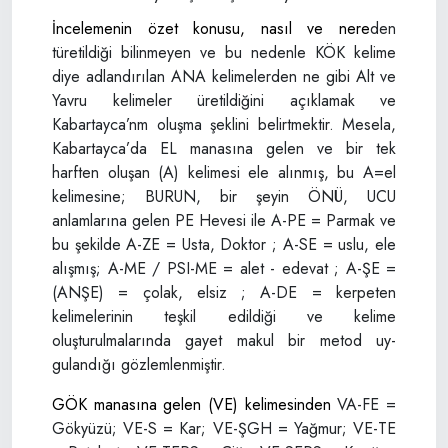
İncelemenin özet konusu, nasıl ve nere­
den
türetildiği bilinmeyen ve bu nedenle KÖK kelime
diye adlandırılan ANA kelime­lerden ne gibi Alt ve
Yavru kelimeler üretil­diğini açıklamak ve
Kabartayca’nm oluşma şeklini belirtmektir. Mesela,
Kabartayca’da EL manasına gelen ve bir tek
harften oluşan (A) kelimesi ele alınmış, bu A=el
kelimesine; BURUN, bir şeyin ÖNÜ, UCU
anlamlarına gelen PE Hevesi ile A-PE = Parmak ve
bu şe­kilde A-ZE = Usta, Doktor ; A-SE = uslu, ele
alışmış; A-ME / PSI-ME = alet - edevat ; A-ŞE =
(ANŞE) = çolak, elsiz ; A-DE = kerpeten
kelimelerinin teşkil edildiği ve kelime
oluşturulmalarında gayet makul bir metod uy­
gulandığı gözlemlenmiştir.
GÖK manasına gelen (VE) kelimesinden
VA-FE =
Gökyüzü; VE-S = Kar; VE-ŞGH = Yağmur; VE-TE