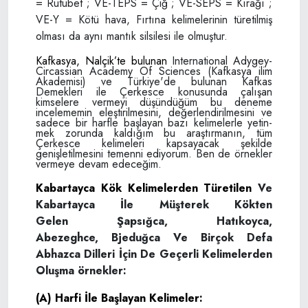
= Rutubet ; VE-TEPS = Çiğ ; VE-SEPS = Kırağı ;
VE-Y = Kötü hava, Fırtı­na kelimelerinin türetilmiş
olması da aynı mantık silsilesi ile olmuştur.
Kafkasya, Nalçik’te bulunan
International Adygey-
Circassian Academy Of Sciences (Kafkasya ilim
Akademisi) ve Tür­kiye'de bulunan Kafkas
Demekleri ile Çerkesce konusunda çalışan
kimselere ver­meyi düşündüğüm bu deneme
incelememin eleştirilmesini, değerlendirilmesini ve
sadece bir harfle başlayan bazı kelimelerle yetin­
mek zorunda kaldığım bu araştırmanın, tüm
Çerkesce kelimeleri kapsayacak şekilde
genişletilmesini temenni ediyorum. Ben de örnekler
vermeye devam edeceğim.
Kabartayca Kök Kelimelerden Türetilen
Ve
Kabartayca İle Müşterek Kökten
Gelen
Şapsığca, Hatıkoyca,
Abezeghce,
Bjeduğca Ve Birçok Defa
Abhazca Dilleri
İçin De Geçerli Kelimelerden
Oluşma
örnekler:
(A) Harfi İle Başlayan Kelimeler: