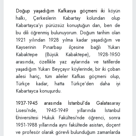
Doğup yaşadığım Kafkasya göçmeni iki
köyün
halkı, Çerkeslerin Kabartay kolundan olup
Kabartayca’yı pürüzsüz konuştuğun­ dan, ben de
bu dili öğrenmiş bulunuyorum. Doğum tarihim olan
1921 yılından 1928 yı­lma kadar yaşadığım ve
Kayserinin Pınar­başı ilçesine bağlı Yukarı
Kabaktepe (Büyük Kabaktepe), 1928-1950
arasında, özellikle yaz aylarında ve tatillerde
yaşadığım Yukarı Beyçayır köylerinde, bir iki çoban
ailesi ha­riç, tüm aileler Kafkas göçmeni olup,
Türkçe kadar, hatta Türkçe’den daha iyi
Kabartayca konuşurdu.
1937-1945 arasında İstanbul’da Galata­
saray
Lisesi’nde, 1945-1949 yıllarında İs­tanbul
Üniversitesi Hukuk Fakültesi’nde öğrenci, sonra
1951-1988 yıllarında aynı fakültede asistan, doçent
ve profesör olarak görevli bulunduğum zamanlarda