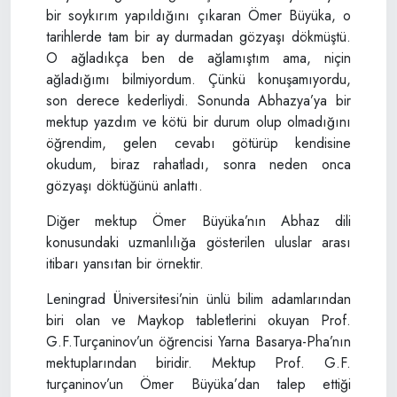
bir soykırım yapıldığını çıkaran Ömer Büyüka, o
tarihlerde tam bir ay durmadan gözyaşı dökmüştü.
O ağladıkça ben de ağlamıştım ama, niçin
ağladığımı bilmiyordum. Çünkü konuşamıyordu,
son derece kederliydi. Sonunda Abhazya’ya bir
mektup yazdım ve kötü bir durum olup olmadığını
öğrendim, gelen cevabı götürüp kendisine
okudum, biraz rahatladı, sonra neden onca
gözyaşı döktüğünü anlattı.
Diğer mektup Ömer Büyüka’nın Abhaz dili
konusundaki uzmanlılığa gösterilen uluslar arası
itibarı yansıtan bir örnektir.
Leningrad Üniversitesi’nin ünlü bilim adamlarından
biri olan ve Maykop tabletlerini okuyan Prof.
G.F.Turçaninov’un öğrencisi Yarna Basarya-Pha’nın
mektuplarından biridir. Mektup Prof. G.F.
turçaninov’un Ömer Büyüka’dan talep ettiği