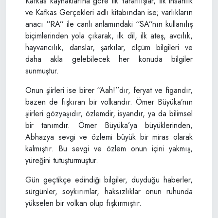
Kafkas kaynaklarına göre ilk Yaratılışlar, İlk insanlık
ve Kafkas Gerçekleri adlı kitabından ise; varlıkların
anacı ‘‘RA’’ ile canlı anlamındaki ‘‘SA’’nın kullanılış
biçimlerinden yola çıkarak, ilk dil, ilk ateş, avcılık,
hayvancılık, danslar, şarkılar, ölçüm bilgileri ve
daha akla gelebilecek her konuda bilgiler
sunmuştur.
Onun şiirleri ise birer ‘‘Aah!’’dır, feryat ve figandır,
bazen de fışkıran bir volkandır. Ömer Büyüka’nın
şiirleri gözyaşıdır, özlemdir, isyandır, ya da bilimsel
bir tanımdır. Ömer Büyüka’ya büyüklerinden,
Abhazya sevgi ve özlemi büyük bir miras olarak
kalmıştır. Bu sevgi ve özlem onun içini yakmış,
yüreğini tutuşturmuştur.
Gün geçtikçe edindiği bilgiler, duyduğu haberler,
sürgünler, soykırımlar, haksızlıklar onun ruhunda
yükselen bir volkan olup fışkırmıştır.