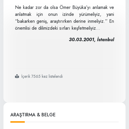
Ne kadar zor da olsa Ömer Büyüka’yı anlamak ve
anlatmak için onun izinde yürümeliyiz, yani
‘‘bakarken geniş, araştırırken derine inmeliyiz.’’ En
önemlisi de dilimizdeki sırları keşfetmeliyiz…
30.03.2001, İstanbul
İçerik 7565 kez listelendi
#ömer
#büyükayı
#anlatabilmek
ARAŞTIRMA & BELGE