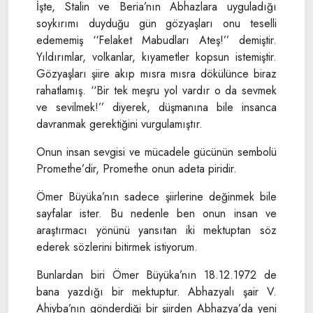
İşte, Stalin ve Beria’nın Abhazlara uyguladığı
soykırımı duyduğu gün gözyaşları onu teselli
edememiş ‘‘Felaket Mabudları Ateş!’’ demiştir.
Yıldırımlar, volkanlar, kıyametler kopsun istemiştir.
Gözyaşları şiire akıp mısra mısra dökülünce biraz
rahatlamış. ‘‘Bir tek meşru yol vardır o da sevmek
ve sevilmek!’’ diyerek, düşmanına bile insanca
davranmak gerektiğini vurgulamıştır.
Onun insan sevgisi ve mücadele gücünün sembolü
Promethe’dir, Promethe onun adeta piridir.
Ömer Büyüka’nın sadece şiirlerine değinmek bile
sayfalar ister. Bu nedenle ben onun insan ve
araştırmacı yönünü yansıtan iki mektuptan söz
ederek sözlerini bitirmek istiyorum.
Bunlardan biri Ömer Büyüka’nın 18.12.1972 de
bana yazdığı bir mektuptur. Abhazyalı şair V.
Ahiyba’nın gönderdiği bir şiirden Abhazya’da yeni