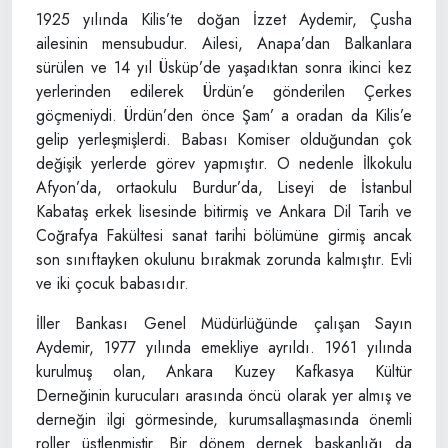
1925 yılında Kilis’te doğan İzzet Aydemir, Çusha
ailesinin mensubudur. Ailesi, Anapa’dan Balkanlara
sürülen ve 14 yıl Üsküp’de yaşadıktan sonra ikinci kez
yerlerinden edilerek Ürdün’e gönderilen Çerkes
göçmeniydi. Ürdün’den önce Şam’ a oradan da Kilis’e
gelip yerleşmişlerdi. Babası Komiser olduğundan çok
değişik yerlerde görev yapmıştır. O nedenle İlkokulu
Afyon’da, ortaokulu Burdur’da, Liseyi de İstanbul
Kabataş erkek lisesinde bitirmiş ve Ankara Dil Tarih ve
Coğrafya Fakültesi sanat tarihi bölümüne girmiş ancak
son sınıftayken okulunu bırakmak zorunda kalmıştır. Evli
ve iki çocuk babasıdır.
İller Bankası Genel Müdürlüğünde çalışan Sayın
Aydemir, 1977 yılında emekliye ayrıldı. 1961 yılında
kurulmuş olan, Ankara Kuzey Kafkasya Kültür
Derneğinin kurucuları arasında öncü olarak yer almış ve
derneğin ilgi görmesinde, kurumsallaşmasında önemli
roller üstlenmiştir. Bir dönem dernek başkanlığı da