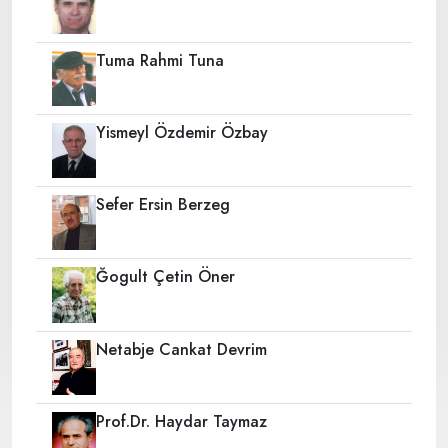
Tuma Rahmi Tuna
Yismeyl Özdemir Özbay
Sefer Ersin Berzeg
Ğogult Çetin Öner
Netabje Cankat Devrim
Prof.Dr. Haydar Taymaz