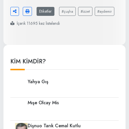
Etiketler
#çuşha
#izzet
#aydemir
İçerik 11695 kez listelendi
KİM KİMDİR?
Yahya Gış
Mışe Olcay Mis
Dişnuo Tarık Cemal Kutlu