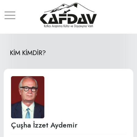
KİM KİMDİR?
Çuşha İzzet Aydemir