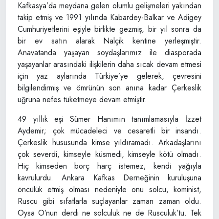
Kafkasya’da meydana gelen olumlu gelişmeleri yakından
takip etmiş ve 1991 yılında Kabardey-Balkar ve Adigey
Cumhuriyetlerini eşiyle birlikte gezmiş, bir yıl sonra da
bir ev satın alarak Nalçik kentine yerleşmiştir.
Anavatanda yaşayan soydaşlarımız ile diasporada
yaşayanlar arasındaki ilişkilerin daha sıcak devam etmesi
için yaz aylarında Türkiye’ye gelerek, çevresini
bilgilendirmiş ve ömrünün son anına kadar Çerkeslik
uğruna nefes tüketmeye devam etmiştir.
49 yıllık eşi Sümer Hanımın tanımlamasıyla İzzet
Aydemir; çok mücadeleci ve cesaretli bir insandı.
Çerkeslik hususunda kimse yıldıramadı. Arkadaşlarını
çok severdi, kimseyle küsmedi, kimseyle kötü olmadı.
Hiç kimseden borç harç istemez; kendi yağıyla
kavrulurdu. Ankara Kafkas Derneğinin kuruluşuna
öncülük etmiş olması nedeniyle onu solcu, kominist,
Ruscu gibi sıfatlarla suçlayanlar zaman zaman oldu.
Oysa O’nun derdi ne solculuk ne de Rusculuk’tu. Tek