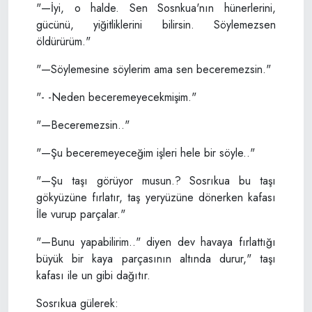
"—İyi, o halde. Sen Sosnkua'nın hünerlerini,
gücünü, yiğitliklerini bilirsin. Söylemezsen
öldürürüm."
"—Söylemesine söylerim ama sen beceremezsin."
"- -Neden beceremeyecekmişim."
"—Beceremezsin.."
"—Şu beceremeyeceğim işleri hele bir söyle.."
"—Şu taşı görüyor musun.? Sosrıkua bu taşı
gökyüzüne fırlatır, taş yeryüzüne dönerken kafası
İle vurup parçalar."
"—Bunu yapabilirim.." diyen dev havaya fırlattığı
büyük bir kaya parçasının altında durur," taşı
kafası ile un gibi dağıtır.
Sosrıkua gülerek: