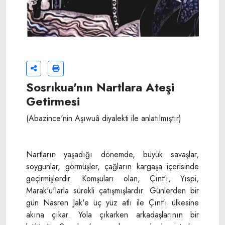
Sosrıkua'nın Nartlara Ateşi
Getirmesi
(Abazince'nin Aşıwuâ diyalekti ile anlatılmıştır)
Nartların yaşadığı dönemde, büyük savaşlar,
soygunlar, görmüşler, çağların kargaşa içerisinde
geçirmişlerdir. Komşuları olan, Çınt'ı, Yıspi,
Marak'u'larla sürekli çatışmışlardır. Günlerden bir
gün Nasren Jak'e üç yüz atlı ile Çınt'ı ülkesine
akına çıkar. Yola çıkarken arkadaşlarının bir