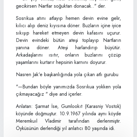
gecikirsen Nartlar soğuktan donacak.." der.
Sosrıkua atını atlayıp hemen devin evine gelir,
kılıcı alıp deniz kıyısına döner. Buzların içine iyice
sıkışıp hareket etmeyen devin kafasını uçurur.
Devin evindeki bütün ateşi toplayıp Nartların
yanına döner. Ateşi harlandırıp büyütür.
Arkadaşlarını ısıtır, onların buzlarını çözüp
yaşamlarını kurtarır hepsinin karnını doyurur.
Nasren Jak'e başkanlığında yola çıkan atlı gurubu
"—Bundan böyle yanımızda Sosrıkua yokken yola
çıkmayacağız " diye and içerler.
Anlatan: Şarmat İse, Gumlookıt (Karasniy Vostok)
köyünde doğmuştur. 10.9.1967 yılında aynı köyde
Meremkuıl Vladimir tarafından derlenmiştir.
Öyküsünün derlendiği yıl anlatıcı 80 yaşında idi.