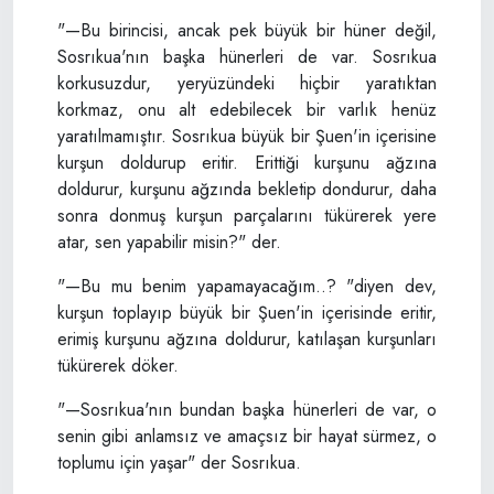
"—Bu birincisi, ancak pek büyük bir hüner değil,
Sosrıkua'nın başka hünerleri de var. Sosrıkua
korkusuzdur, yeryüzündeki hiçbir yaratıktan
korkmaz, onu alt edebilecek bir varlık henüz
yaratılmamıştır. Sosrıkua büyük bir Şuen'in içerisine
kurşun doldurup eritir. Erittiği kurşunu ağzına
doldurur, kurşunu ağzında bekletip dondurur, daha
sonra donmuş kurşun parçalarını tükürerek yere
atar, sen yapabilir misin?" der.
"—Bu mu benim yapamayacağım..? "diyen dev,
kurşun toplayıp büyük bir Şuen'in içerisinde eritir,
erimiş kurşunu ağzına doldurur, katılaşan kurşunları
tükürerek döker.
"—Sosrıkua'nın bundan başka hünerleri de var, o
senin gibi anlamsız ve amaçsız bir hayat sürmez, o
toplumu için yaşar" der Sosrıkua.