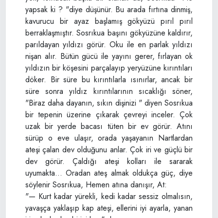
yapsak ki ? "diye düşünür. Bu arada fırtına dinmiş,
kavurucu bir ayaz başlamış gökyüzü pırıl pırıl
berraklaşmıştır. Sosrıkua başını gökyüzüne kaldırır,
parıldayan yıldızı görür. Oku ile en parlak yıldızı
nişan alır. Bütün gücü ile yayını gerer, fırlayan ok
yıldızın bir köşesini parçalayıp yeryüzüne kırıntıları
döker. Bir süre bu kırıntılarla ısınırlar, ancak bir
süre sonra yıldız kırıntılarının sıcaklığı söner,
"Biraz daha dayanın, sıkın dişinizi " diyen Sosrıkua
bir tepenin üzerine çıkarak çevreyi inceler. Çok
uzak bir yerde bacası tüten bir ev görür. Atını
sürüp o eve ulaşır, orada yaşayanın Nartlardan
ateşi çalan dev olduğunu anlar. Çok iri ve güçlü bir
dev görür. Çaldığı ateşi kolları ile sararak
uyumakta... Oradan ateş almak oldukça güç, diye
söylenir Sosrıkua, Hemen atına danışır, At:
"— Kurt kadar yürekli, kedi kadar sessiz olmalısın,
yavaşça yaklaşıp kap ateşi, ellerini iyi ayarla, yanan