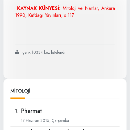
KAYNAK KÜNYESİ:
Mitoloji ve Nartlar, Ankara
1990, Kafdağı Yayınları, s.117
İçerik 10334 kez listelendi
#sosrıkuanın
#nartlara
#ateşi
#getirmesi
MİTOLOJİ
Pharmat
17 Haziran 2015, Çarşamba