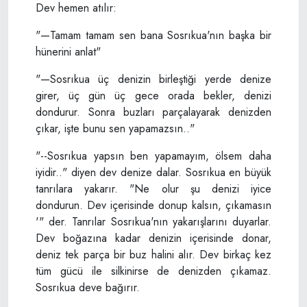
Dev hemen atılır:
"—Tamam tamam sen bana Sosrıkua'nın başka bir
hünerini anlat"
"—Sosrıkua üç denizin birleştiği yerde denize
girer, üç gün üç gece orada bekler, denizi
dondurur. Sonra buzları parçalayarak denizden
çıkar, işte bunu sen yapamazsın.."
"--Sosrıkua yapsın ben yapamayım, ölsem daha
iyidir.." diyen dev denize dalar. Sosrıkua en büyük
tanrılara yakarır. "Ne olur şu denizi iyice
dondurun. Dev içerisinde donup kalsın, çıkamasın
'" der. Tanrılar Sosrıkua'nın yakarışlarını duyarlar.
Dev boğazına kadar denizin içerisinde donar,
deniz tek parça bir buz halini alır. Dev birkaç kez
tüm gücü ile silkinirse de denizden çıkamaz.
Sosrıkua deve bağırır.