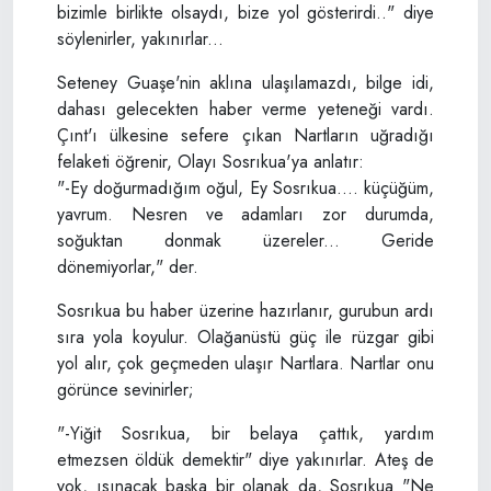
bizimle birlikte olsaydı, bize yol gösterirdi.." diye
söylenirler, yakınırlar...
Seteney Guaşe'nin aklına ulaşılamazdı, bilge idi,
dahası gelecekten haber verme yeteneği vardı.
Çınt'ı ülkesine sefere çıkan Nartların uğradığı
felaketi öğrenir, Olayı Sosrıkua'ya anlatır:
"-Ey doğurmadığım oğul, Ey Sosrıkua.... küçüğüm,
yavrum. Nesren ve adamları zor durumda,
soğuktan donmak üzereler... Geride
dönemiyorlar," der.
Sosrıkua bu haber üzerine hazırlanır, gurubun ardı
sıra yola koyulur. Olağanüstü güç ile rüzgar gibi
yol alır, çok geçmeden ulaşır Nartlara. Nartlar onu
görünce sevinirler;
"-Yiğit Sosrıkua, bir belaya çattık, yardım
etmezsen öldük demektir" diye yakınırlar. Ateş de
yok, ısınacak başka bir olanak da, Sosrıkua "Ne