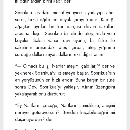
iri odunlardan birini kap" der.
Sosrıkua aradaki mesafeyi iyice ayarlayıp atını
sürer, hızla eğilip en büyük çırayı kapar. Kaptığı
ağaçtan ayrılan bir kor parçası dev'in sakalları
arasına düşer. Sosrıkua bir elinde ateş, hızla yola
koyulur. Sakalı yanan dev uyanır, bir fiske ile
sakalının arasındaki ateşi çırpar, ateş yığınına
sürdüğü dalları sayar, dalların eksildiğini anlar.
"— Olmadı bu iş, Nartlar ateşimi çaldılar,'" der ve
yekinerek Sosrıkua'yı izlemeye başlar. Sosrıkua'nın
atı yeryüzünün en hızlı atıdır. Buna karşın bir süre
sonra Dev, Sosrıkua'yı yaklaşır. Atının üzengisini
yakalayarak onu durdurur:
"Ey Nartların çocuğu, Nartların sümüklüsü, ateşimi
nereye götürüyorsun? Benden kaçabileceğini mi
düşünüyordun? der.