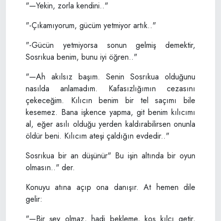
"—Yekin, zorla kendini.."
"-Çıkamıyorum, gücüm yetmiyor artık.."
"-Gücün yetmiyorsa sonun gelmiş demektir,
Sosrıkua benim, bunu iyi öğren.."
"—Ah akılsız başım. Senin Sosrıkua olduğunu
nasılda anlamadım. Kafasızlığımın cezasını
çekeceğim. Kılıcın benim bir tel saçımı bile
kesemez. Bana işkence yapma, git benim kılıcımı
al, eğer asılı olduğu yerden kaldırabilirsen onunla
öldür beni. Kılıcım ateşi çaldığın evdedir.."
Sosrıkua bir an düşünür" Bu işin altında bir oyun
olmasın.." der.
Konuyu atına açıp ona danışır. At hemen dile
gelir:
"—Bir şey olmaz, hadi bekleme, koş kılcı getir,