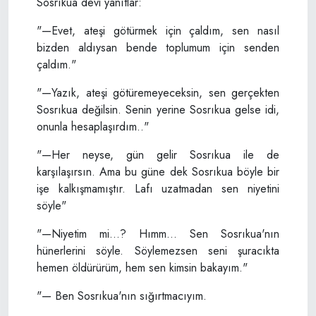
Sosrıkua devi yanıtlar:
"—Evet, ateşi götürmek için çaldım, sen nasıl
bizden aldıysan bende toplumum için senden
çaldım."
"—Yazık, ateşi götüremeyeceksin, sen gerçekten
Sosrıkua değilsin. Senin yerine Sosrıkua gelse idi,
onunla hesaplaşırdım.."
"—Her neyse, gün gelir Sosrıkua ile de
karşılaşırsın. Ama bu güne dek Sosrıkua böyle bir
işe kalkışmamıştır. Lafı uzatmadan sen niyetini
söyle"
"—Niyetim mi...? Hımm... Sen Sosrıkua'nın
hünerlerini söyle. Söylemezsen seni şuracıkta
hemen öldürürüm, hem sen kimsin bakayım."
"— Ben Sosrıkua'nın sığırtmacıyım.