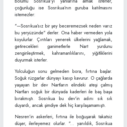
bölümü Sosrıkua'yı yanlarına almak isterler,
çoğunluğu ise Sosrıkua’nın guruba katılmasını
istemezler:
"—Sosrıkua’sız bir şey beceremezsek neden varız
bu yeryüzünde" derler. Ona haber vermeden yola
koyulurlar. Çıntıları yenerek ülkelerini yağlamak,
getirecekleri ganimetlerle Nart yurdunu
zenginleştirmek, kahramanlıklarını, yiğitliklerini
duyurmak isterler.
Yolculuğun sonu gelmeden bora, fırtına başlar.
Soğuk rüzgarlar dünyayı kasıp kavurur. O çağlarda
yaşayan bir dev Nartların elindeki ateşi çalmış
Nartları soğuk bir dünyada kaderleri ile baş başa
bırakmıştı. Sosrıkua bu dev'in adını sık sık
duyardı, ancak şimdiye dek hiç karşılaşamamıştı.
Nesren'in askerleri, fırtına ile boğuşarak takatsiz
düşer, ilerleyemez olurlar. "... yanıldık, Sosrıkua