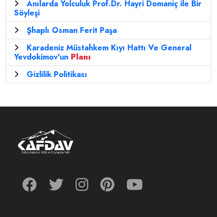
Anılarda Yolculuk Prof.Dr. Hayri Domaniç ile Bir
Söyleşi
Şhaplı Osman Ferit Paşa
Karadeniz Müstahkem Kıyı Hattı Ve General
Yevdokimov'un
Planı
Gizlilik Politikası