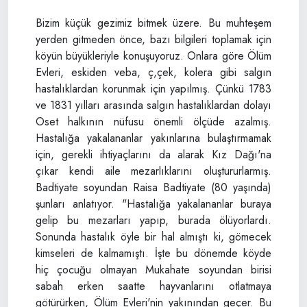
Bizim küçük gezimiz bitmek üzere. Bu muhteşem
yerden gitmeden önce, bazı bilgileri toplamak için
köyün büyükleriyle konuşuyoruz. Onlara göre Ölüm
Evleri, eskiden veba, ç,çek, kolera gibi salgın
hastalıklardan korunmak için yapılmış. Çünkü 1783
ve 1831 yılları arasında salgın hastalıklardan dolayı
Oset halkının nüfusu önemli ölçüde azalmış.
Hastalığa yakalananlar yakınlarına bulaştırmamak
için, gerekli ihtiyaçlarını da alarak Kız Dağı'na
çıkar kendi aile mezarlıklarını oluştururlarmış.
Badtiyate soyundan Raisa Badtiyate (80 yaşında)
şunları anlatıyor. "Hastalığa yakalananlar buraya
gelip bu mezarları yapıp, burada ölüyorlardı.
Sonunda hastalık öyle bir hal almıştı ki, gömecek
kimseleri de kalmamıştı. İşte bu dönemde köyde
hiç çocuğu olmayan Mukahate soyundan birisi
sabah erken saatte hayvanlarını otlatmaya
götürürken, Ölüm Evleri'nin yakınından geçer. Bu