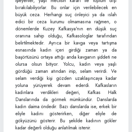
işleyenler, yaşlı meclisin kararı ile toplum dışı
bırakılabiliyorlar. Bu onlar için verilebilecek en
büyük ceza. Herhangi suç önleyici ya da ıslah
edici bir ceza kurumu olmamasına rağmen, o
dönemlerde Kuzey Kafkasya'nın en düşük suç
oranına sahip olduğu, Kafkasologlar tarafından
belirtilmektedir. Ayrıca bir kavga veya tartışma
esnasında kadın içeri girdiği zaman ya da
başörtüsünü ortaya attığı anda kavganın şiddeti ne
olursa olsun bitiyor. Yolcu, kadın veya yaşlı
gördüğü zaman atından inip, selam verirdi. Ve
selam verdiği kişi gözden uzaklaşıncaya kadar
yoluna yürüyerek devam ederdi. Kafkasların
kadınlara verdikleri değeri, Kafkas Halk
Danslarında da görmek mümkündür. Danslarda
kadın daima öndedir. Bazı danslarda ise, erkek bir
eliyle kadını gösterirken, diğer eliyle de
gökyüzünü gösterir. Bu şekilde kadının gökler
kadar değerli olduğu anlatılmak istenir.