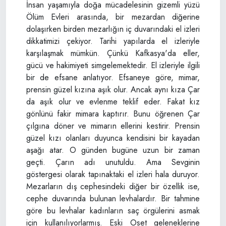
İnsan yaşamıyla doğa mücadelesinin gizemli yüzü
Ölüm Evleri arasında, bir mezardan diğerine
dolaşırken birden mezarlığın iç duvarındaki el izleri
dikkatimizi çekiyor. Tarihi yapılarda el izleriyle
karşılaşmak mümkün. Çünkü Kafkasya'da eller,
gücü ve hakimiyeti simgelemektedir. El izleriyle ilgili
bir de efsane anlatıyor. Efsaneye göre, mimar,
prensin güzel kızına aşık olur. Ancak aynı kıza Çar
da aşık olur ve evlenme teklif eder. Fakat kız
gönlünü fakir mimara kaptırır. Bunu öğrenen Çar
çılgına döner ve mimarın ellerini kestirir. Prensin
güzel kızı olanları duyunca kendisini bir kayadan
aşağı atar. O günden bugüne uzun bir zaman
geçti. Çarın adı unutuldu. Ama Sevginin
göstergesi olarak tapınaktaki el izleri hala duruyor.
Mezarların dış cephesindeki diğer bir özellik ise,
cephe duvarında bulunan levhalardır. Bir tahmine
göre bu levhalar kadınların saç örgülerini asmak
için kullanılıyorlarmış. Eski Oset geleneklerine