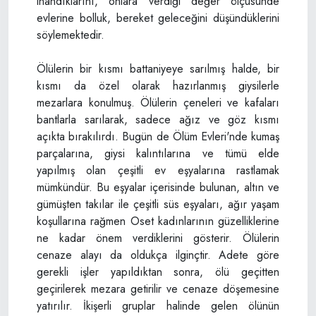
inandıklarını, onlara verdiği değer ölçüsünde
evlerine bolluk, bereket geleceğini düşündüklerini
söylemektedir.
Ölülerin bir kısmı battaniyeye sarılmış halde, bir
kısmı da özel olarak hazırlanmış giysilerle
mezarlara konulmuş. Ölülerin çeneleri ve kafaları
bantlarla sarılarak, sadece ağız ve göz kısmı
açıkta bırakılırdı. Bugün de Ölüm Evleri'nde kumaş
parçalarına, giysi kalıntılarına ve tümü elde
yapılmış olan çeşitli ev eşyalarına rastlamak
mümkündür. Bu eşyalar içerisinde bulunan, altın ve
gümüşten takılar ile çeşitli süs eşyaları, ağır yaşam
koşullarına rağmen Oset kadınlarının güzelliklerine
ne kadar önem verdiklerini gösterir. Ölülerin
cenaze alayı da oldukça ilginçtir. Adete göre
gerekli işler yapıldıktan sonra, ölü geçitten
geçirilerek mezara getirilir ve cenaze döşemesine
yatırılır. İkişerli gruplar halinde gelen ölünün