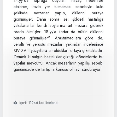
14.yy'da toprağa duyulan ihtiyaç nedeniyle
atalarım, fazla yer tutmaması sebebiyle kule
şeklinde mezarlar yapıp, ölülerini buraya
gömmüşler. Daha sonra ise, şiddetli hastalığa
yakalananlar kendi soylarına ait mezara giderek
orada ölmüşler. 18.yy'a kadar da bütün ölülerini
buraya gömmüşler". Araştırmacılara göre de,
yeraltı ve yerüstü mezarları yakından incelenince
XIV-XVIII yüzyıllara ait oldukları ortaya çıkmaktadır.
Demek ki salgın hastalıklar çıktığı dönemlerde bu
yapılar mevcuttu. Ancak mezarların yapılış sebebi
günümüzde de tartışma konusu olmayı sürdürüyor.
İçerik 11246 kez listelendi
#ölüm
#evleri