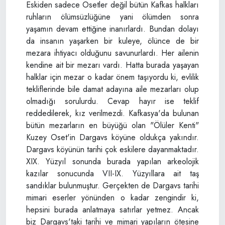
Eskiden sadece Osetler değil bütün Kafkas halkları
ruhların ölümsüzlüğüne yani ölümden sonra
yaşamın devam ettiğine inanırlardı. Bundan dolayı
da insanın yaşarken bir kuleye, ölünce de bir
mezara ihtiyacı olduğunu savunurlardı. Her ailenin
kendine ait bir mezarı vardı. Hatta burada yaşayan
halklar için mezar o kadar önem taşıyordu ki, evlilik
tekliflerinde bile damat adayına aile mezarları olup
olmadığı sorulurdu. Cevap hayır ise teklif
reddedilerek, kız verilmezdi. Kafkasya'da bulunan
bütün mezarların en büyüğü olan "Ölüler Kenti"
Kuzey Oset'in Dargavs köyüne oldukça yakındır.
Dargavs köyünün tarihi çok eskilere dayanmaktadır.
XIX. Yüzyıl sonunda burada yapılan arkeolojik
kazılar sonucunda VII-IX. Yüzyıllara ait taş
sandıklar bulunmuştur. Gerçekten de Dargavs tarihi
mimari eserler yönünden o kadar zengindir ki,
hepsini burada anlatmaya satırlar yetmez. Ancak
biz Dargavs'taki tarihi ve mimari yapıların ötesine