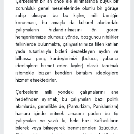
Çerkeslerin bir an önce ele alınmasında büyük bir
zorunluluk genel meselelerinde olumlu bir görüşe
sahip olmayan bu bu kişiler, milli benliğin
korunması, bu amaçla da kültürel alanlardaki
çalışmaların hızlandırılmasını ön gören
hemşerilerimize olumsuz yönde, bozguncu nitelikler
telkinlerde bulunmakta, çalışmalarımıza fiilen katılan
yada tutumlarıyla bizleri destekleyen aydın ve
bilhassa genç kardeşlerimizi (bölücü, yabancı
ideolojilere hizmet eden kişiler) olarak tanıtmak
istemekle bizzat kendileri birtakım ideolojilere
hizmet etmektedirler.
Çerkeslerin milli yöndeki çalışmalarını ana
hedefinden ayırmak, bu çalışmaları bazı politik
akımlarda, genellikle de, (Pantürkizm, Panislamizm)
hamuru içinde eritmek amacını güden bu tip
çalışmaları ne yazık ki, hele bazı Kafkaslıların
bilerek veya bilmeyerek benimsemeleri üzücüdür.