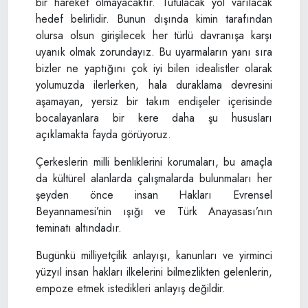
bir hareket olmayacaktır. Tutulacak yol varılacak
hedef belirlidir. Bunun dışında kimin tarafından
olursa olsun girişilecek her türlü davranışa karşı
uyanık olmak zorundayız. Bu uyarmaların yanı sıra
bizler ne yaptığını çok iyi bilen idealistler olarak
yolumuzda ilerlerken, hala duraklama devresini
aşamayan, yersiz bir takım endişeler içerisinde
bocalayanlara bir kere daha şu hususları
açıklamakta fayda görüyoruz.
Çerkeslerin milli benliklerini korumaları, bu amaçla
da kültürel alanlarda çalışmalarda bulunmaları her
şeyden önce insan Hakları Evrensel
Beyannamesi’nin ışığı ve Türk Anayasası’nın
teminatı altındadır.
Bugünkü milliyetçilik anlayışı, kanunları ve yirminci
yüzyıl insan hakları ilkelerini bilmezlikten gelenlerin,
empoze etmek istedikleri anlayış değildir.