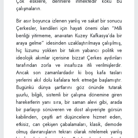
Çok eskilere, derinlere inmektedir kökü bu
çalışmaların.
Bir asır boyunca izlenen yanlış ve sakat bir sonucu
Çerkesler, kendileri için hayati önemi olan “Milli
benliği yitirmeme, anavatan Kuzey Kafkasya’da bir
araya gelme” idesinden uzaklaştırılmaya çalışılmış,
hiç lüzumu yokken bir takım yabancı politik ve
ideolojik akımlar içerisine bizzat Çerkes aydınları
tarafından zorla ve insafsıza itili verilmişlerdir.
Ancak son zamanlardadır ki boş kafa tasları
yerlerini akıl dolu kafalara terk etmeğe başlamıştır.
Bugünkü dünya şartlarını göz önünde tutarak
şuurlu, bilgili, sistemli bir çalışma dönemine giren
hareketlerin yanı sıra, bir saman alevi gibi, arada
bir parlayıp sönüveren ve dost alışverişte görsün
kabilinden, çeşitli art düşüncelere hizmet eden,
etkisiz, can çekişen çabalamaları, klasik, demode
olmuş davranışların tekrarı olarak nitelemek yanlış