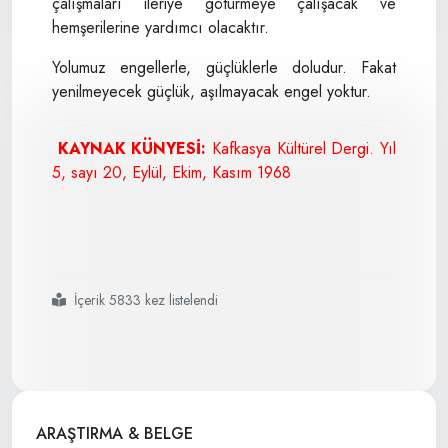
çalışmaları ileriye götürmeye çalışacak ve
hemşerilerine yardımcı olacaktır.
Yolumuz engellerle, güçlüklerle doludur. Fakat
yenilmeyecek güçlük, aşılmayacak engel yoktur.
KAYNAK KÜNYESİ:
Kafkasya Kültürel Dergi. Yıl
5, sayı 20, Eylül, Ekim, Kasım 1968
İçerik 5833 kez listelendi
#milliyetçilik
#anlayışı
#ve
#bölücülük
#üzerine
#uyarmalar
ARAŞTIRMA & BELGE