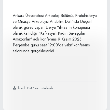
Ankara Üniversitesi Arkeoloji Bölümü, Protohistorya
ve Önasya Arkeolojisi Anabilim Dalı'nda Doçent
olarak görev yapan Derya Yılmaz'ın konuşmacı
olarak katıldığı "Kafkasyalı Kadın Savaşçılar
Amazonlar" adlı konferans 9 Kasım 2023
Perşembe günü saat 19:00'da vakıf konferans
salonunda gerçekleştirildi.
İçerik 1547 kez listelendi
#kafdav
#seminerleri
#kafkasyalı
#kadın
#savaşçılar
#amazonlar