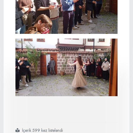
İçerik 599 kez listelendi
#gençler
#için
#kahvaltı
#programı