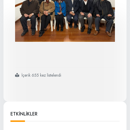
İçerik 655 kez listelendi
#eskiçağlarda
#anadolu
#ve
#kafkasya
#kültürel
#ilişkileri
#vladislav
#ardzınba
ETKİNLİKLER