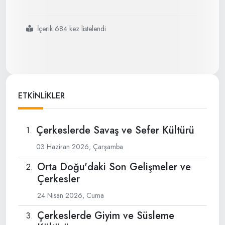
İçerik 684 kez listelendi
#çerkeslerde
#giyim
#ve
#süsleme
#kültürü
ETKİNLİKLER
Çerkeslerde Savaş ve Sefer Kültürü
03 Haziran 2026, Çarşamba
Orta Doğu'daki Son Gelişmeler ve
Çerkesler
24 Nisan 2026, Cuma
Çerkeslerde Giyim ve Süsleme