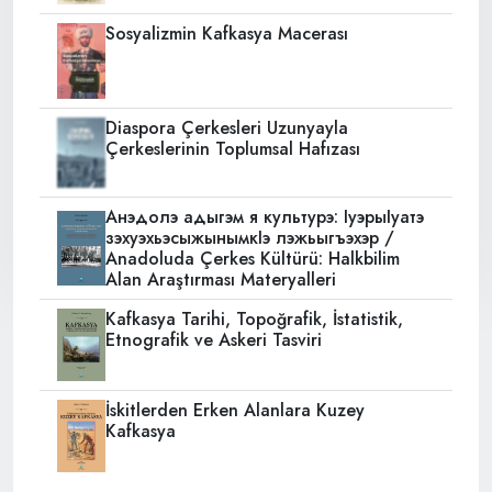
Sosyalizmin Kafkasya Macerası
Diaspora Çerkesleri Uzunyayla
Çerkeslerinin Toplumsal Hafızası
Анэдолэ адыгэм я культурэ: IуэрыIуатэ
зэхуэхьэсыжынымкIэ лэжьыгъэхэр /
Anadoluda Çerkes Kültürü: Halkbilim
Alan Araştırması Materyalleri
Kafkasya Tarihi, Topoğrafik, İstatistik,
Etnografik ve Askeri Tasviri
İskitlerden Erken Alanlara Kuzey
Kafkasya