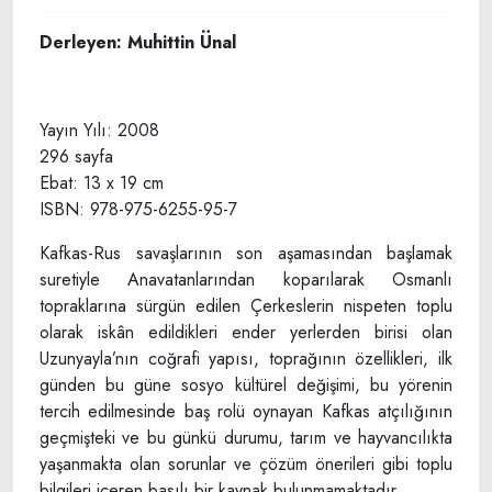
Derleyen: Muhittin Ünal
Yayın Yılı: 2008
296 sayfa
Ebat: 13 x 19 cm
ISBN: 978-975-6255-95-7
Kafkas-Rus savaşlarının son aşamasından başlamak
suretiyle Anavatanlarından koparılarak Osmanlı
topraklarına sürgün edilen Çerkeslerin nispeten toplu
olarak iskân edildikleri ender yerlerden birisi olan
Uzunyayla’nın coğrafi yapısı, toprağının özellikleri, ilk
günden bu güne sosyo kültürel değişimi, bu yörenin
tercih edilmesinde baş rolü oynayan Kafkas atçılığının
geçmişteki ve bu günkü durumu, tarım ve hayvancılıkta
yaşanmakta olan sorunlar ve çözüm önerileri gibi toplu
bilgileri içeren basılı bir kaynak bulunmamaktadır.