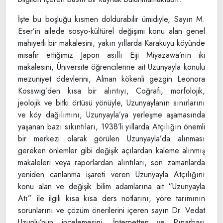
İşte bu boşluğu kısmen doldurabilir ümidiyle, Sayın M.
Eser’in ailede sosyo-kültürel değişimi konu alan genel
mahiyetli bir makalesini, yakın yıllarda Karakuyu köyünde
misafir ettiğimiz Japon asıllı Eiji Miyazawa’nın iki
makalesini, Üniversite öğrencilerine ait Uzunyayla konulu
mezuniyet ödevlerini, Alman kökenli gezgin Leonora
Kosswig’den kısa bir alıntıyı, Coğrafi, morfolojik,
jeolojik ve bitki örtüsü yönüyle, Uzunyaylanın sınırlarını
ve köy dağılımını, Uzunyayla’ya yerleşme aşamasında
yaşanan bazı sıkıntıları, 1938’li yıllarda Atçılığın önemli
bir merkezi olarak görülen Uzunyayla’da alınması
gereken önlemler gibi değişik açılardan kaleme alınmış
makaleleri veya raporlardan alıntıları, son zamanlarda
yeniden canlanma işareti veren Uzunyayla Atçılığını
konu alan ve değişik bilim adamlarına ait “Uzunyayla
Atı” ile ilgili kısa kısa ders notlarını, yöre tarımının
sorunlarını ve çözüm önerilerini içeren sayın Dr. Vedat
Uzunlu’nun incelemesini, İnternetten ve Pınarbaşı