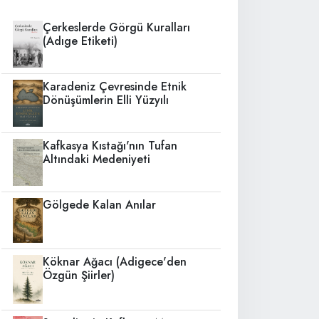
Çerkeslerde Görgü Kuralları
(Adıge Etiketi)
Karadeniz Çevresinde Etnik
Dönüşümlerin Elli Yüzyılı
Kafkasya Kıstağı'nın Tufan
Altındaki Medeniyeti
Gölgede Kalan Anılar
Köknar Ağacı (Adigece'den
Özgün Şiirler)