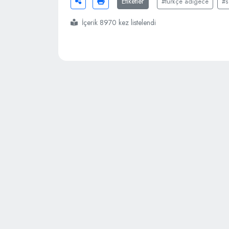
Etiketler
#türkçe adıgece
#s
İçerik 8970 kez listelendi