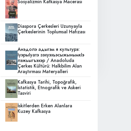
Sosyalizmin Kafkasya Macerası
Diaspora Çerkesleri Uzunyayla
Çerkeslerinin Toplumsal Hafızası
Анэдолэ адыгэм я культурэ:
IуэрыIуатэ зэхуэхьэсыжынымкIэ
лэжьыгъэхэр / Anadoluda
Çerkes Kültürü: Halkbilim Alan
Araştırması Materyalleri
Kafkasya Tarihi, Topoğrafik,
İstatistik, Etnografik ve Askeri
Tasviri
İskitlerden Erken Alanlara
Kuzey Kafkasya