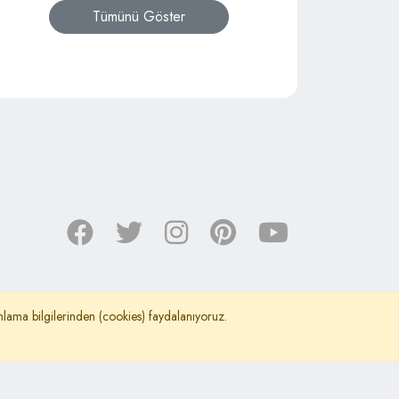
Tümünü Göster
nımlama bilgilerinden (cookies) faydalanıyoruz.
©
Kafkas Araştırma Kültür ve Dayanışma Vakfı