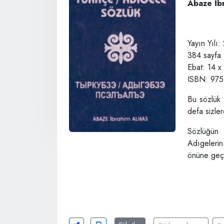
Abaze İb
Yayın Yılı
384 sayfa
Ebat: 14 x
ISBN: 975
Bu sözlük 
defa sizle
Sözlüğün
Adıgelerin
önüne geçe