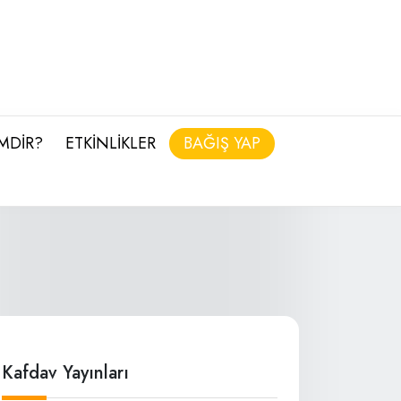
İMDİR?
ETKİNLİKLER
BAĞIŞ YAP
Kafdav Yayınları