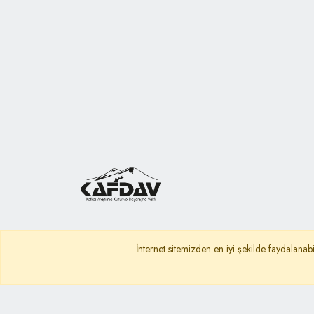
İnternet sitemizden en iyi şekilde faydalanabi
Ana Sayfa
Gizlilik Politikası
KVKK A