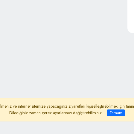
lmeniz ve internet sitemize yapacağınız ziyaretleri kişiselleştirebilmek için ta
ydınlatma Metni
İletişim
Dilediğiniz zaman çerez ayarlarınızı değiştirebilirsiniz.
Tamam