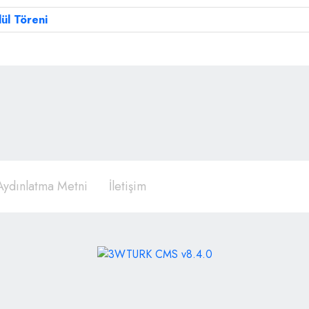
ül Töreni
ydınlatma Metni
İletişim