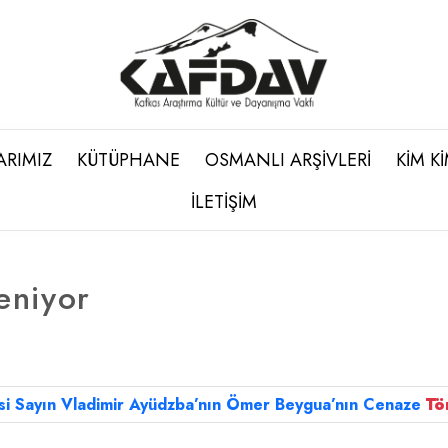
ARIMIZ
KÜTÜPHANE
OSMANLI ARŞİVLERİ
KİM K
İLETİŞİM
eniyor
isi Sayın Vladimir Ayüdzba’nın Ömer Beygua’nın Cenaze
Tö