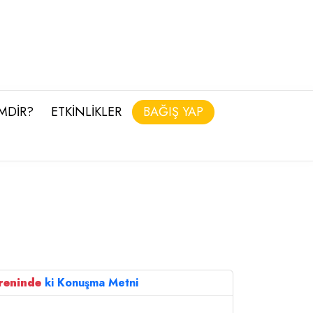
İMDİR?
ETKİNLİKLER
BAĞIŞ YAP
reninde
ki Konuşma Metni