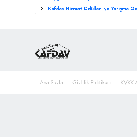
Kafdav Hizmet Ödülleri ve Yarışma Öd
Ana Sayfa
Gizlilik Politikası
KVKK A