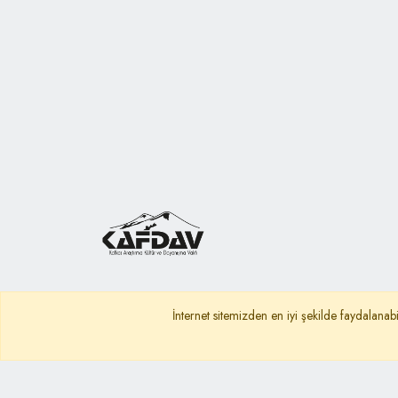
İnternet sitemizden en iyi şekilde faydalanabi
Ana Sayfa
Gizlilik Politikası
KVKK A