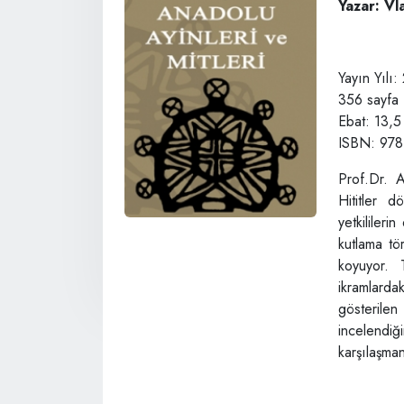
Yazar: Vl
Yayın Yılı
356 sayfa
Ebat: 13,5
ISBN: 978
Prof.Dr. 
Hititler 
yetkilileri
kutlama tö
koyuyor. 
ikramlarda
gösterile
incelendiğ
karşılaşma