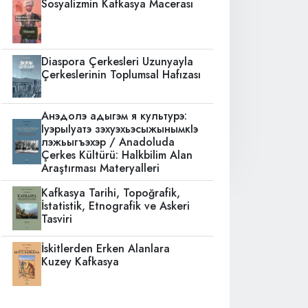
Sosyalizmin Kafkasya Macerası
Diaspora Çerkesleri Uzunyayla
Çerkeslerinin Toplumsal Hafızası
Анэдолэ адыгэм я культурэ:
IуэрыIуатэ зэхуэхьэсыжынымкIэ
лэжьыгъэхэр / Anadoluda
Çerkes Kültürü: Halkbilim Alan
Araştırması Materyalleri
Kafkasya Tarihi, Topoğrafik,
İstatistik, Etnografik ve Askeri
Tasviri
İskitlerden Erken Alanlara
Kuzey Kafkasya