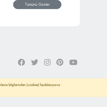
Tümünü Göster
nımlama bilgilerinden (cookies) faydalanıyoruz.
©
Kafkas Araştırma Kültür ve Dayanışma Vakfı