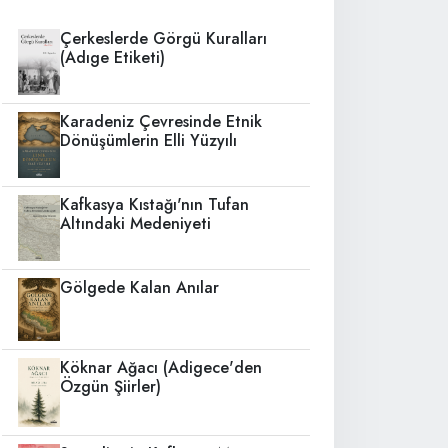
Çerkeslerde Görgü Kuralları
(Adıge Etiketi)
Karadeniz Çevresinde Etnik
Dönüşümlerin Elli Yüzyılı
Kafkasya Kıstağı'nın Tufan
Altındaki Medeniyeti
Gölgede Kalan Anılar
Köknar Ağacı (Adigece'den
Özgün Şiirler)