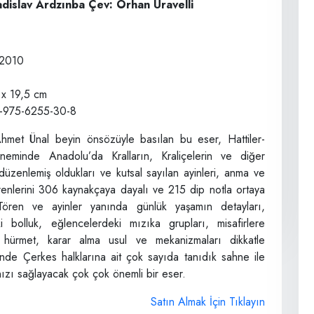
adislav Ardzınba Çev: Orhan Uravelli
: 2010
 x 19,5 cm
-975-6255-30-8
Ahmet Ünal beyin önsözüyle basılan bu eser, Hattiler-
döneminde Anadolu’da Kralların, Kraliçelerin ve diğer
n düzenlemiş oldukları ve kutsal sayılan ayinleri, anma ve
renlerini 306 kaynakçaya dayalı ve 215 dip notla ortaya
Tören ve ayinler yanında günlük yaşamın detayları,
ki bolluk, eğlencelerdeki mızıka grupları, misafirlere
n hürmet, karar alma usul ve mekanizmaları dikkatle
inde Çerkes halklarına ait çok sayıda tanıdık sahne ile
nızı sağlayacak çok çok önemli bir eser.
Satın Almak İçin Tıklayın