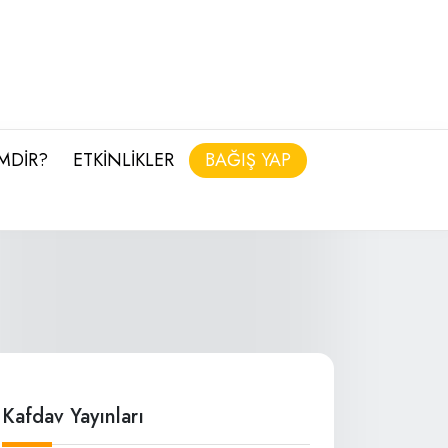
İMDİR?
ETKİNLİKLER
BAĞIŞ YAP
Kafdav Yayınları