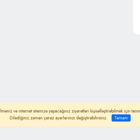
lmeniz ve internet sitemize yapacağınız ziyaretleri kişiselleştirebilmek için ta
ydınlatma Metni
İletişim
Dilediğiniz zaman çerez ayarlarınızı değiştirebilirsiniz.
Tamam