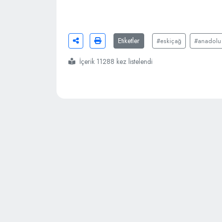
Etiketler
#eskiçağ
#anadolu
İçerik 11288 kez listelendi