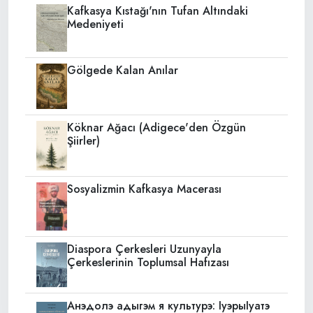
Kafkasya Kıstağı'nın Tufan Altındaki
Medeniyeti
Gölgede Kalan Anılar
Köknar Ağacı (Adigece'den Özgün
Şiirler)
Sosyalizmin Kafkasya Macerası
Diaspora Çerkesleri Uzunyayla
Çerkeslerinin Toplumsal Hafızası
Анэдолэ адыгэм я культурэ: IуэрыIуатэ