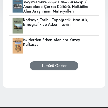
зэхуэхьэсыжынымкIэ лэжьыгъэхэр /
Anadoluda Çerkes Kültürü: Halkbilim
Alan Araştırması Materyalleri
Kafkasya Tarihi, Topoğrafik, İstatistik,
Etnografik ve Askeri Tasviri
İskitlerden Erken Alanlara Kuzey
Kafkasya
Tümünü Göster