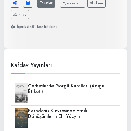
Etiketler
#çerkeslerin
#kökeni
#2 kitap
İçerik 5481 kez listelendi
Kafdav Yayınları
Çerkeslerde Görgü Kuralları (Adıge
Etiketi)
Karadeniz Çevresinde Etnik
Dönüşümlerin Elli Yüzyılı