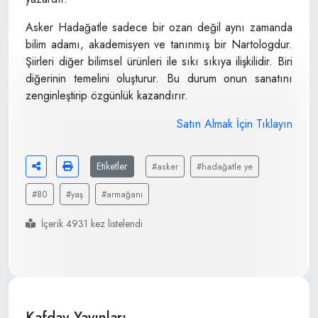
Asker Hadağatle sadece bir ozan değil aynı zamanda
bilim adamı, akademisyen ve tanınmış bir Nartologdur.
Şiirleri diğer bilimsel ürünleri ile sıkı sıkıya ilişkilidir. Biri
diğerinin temelini oluşturur. Bu durum onun sanatını
zenginleştirip özgünlük kazandırır.
Satın Almak İçin Tıklayın
Etiketler
#asker
#hadağatle ye
#80
#yaş
#armağanı
İçerik 4931 kez listelendi
Kafdav Yayınları