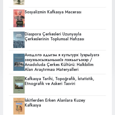
Sosyalizmin Kafkasya Macerası
Diaspora Çerkesleri Uzunyayla
Çerkeslerinin Toplumsal Hafızası
Анэдолэ адыгэм я культурэ: IуэрыIуатэ
зэхуэхьэсыжынымкIэ лэжьыгъэхэр /
Anadoluda Çerkes Kültürü: Halkbilim
Alan Araştırması Materyalleri
Kafkasya Tarihi, Topoğrafik, İstatistik,
Etnografik ve Askeri Tasviri
İskitlerden Erken Alanlara Kuzey
Kafkasya