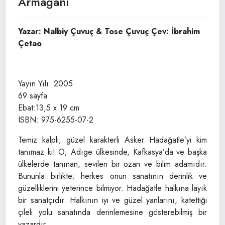
Armağanı
Yazar: Nalbiy Çuvuç & Tose Çuvuç Çev: İbrahim
Çetao
Yayın Yılı: 2005
69 sayfa
Ebat:13,5 x 19 cm
ISBN: 975-6255-07-2
Temiz kalpli, güzel karakterli Asker Hadağatle’yi kim
tanımaz ki! O; Adıge ülkesinde, Kafkasya’da ve başka
ülkelerde tanınan, sevilen bir ozan ve bilim adamıdır.
Bununla birlikte; herkes onun sanatının derinlik ve
güzelliklerini yeterince bilmiyor. Hadağatle halkına layık
bir sanatçıdır. Halkının iyi ve güzel yanlarını, katettiği
çileli yolu sanatında derinlemesine gösterebilmiş bir
yazardır.