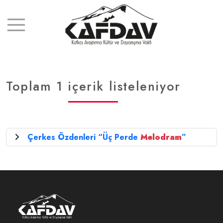
Toplam 1 içerik listeleniyor
Çerkes Özdenleri “Üç Perde
Melodram
”