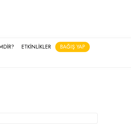
İMDİR?
ETKİNLİKLER
BAĞIŞ YAP